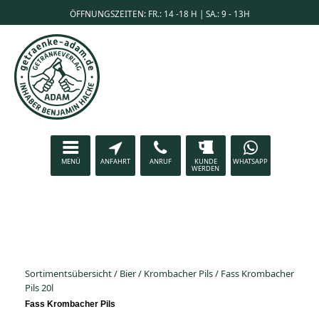
ÖFFNUNGSZEITEN: FR.: 14 -18 H | SA.: 9 - 13H
MENÜ
ANFAHRT
ANRUF
KUNDE
WHATSAPP
WERDEN
Sortimentsübersicht
/
Bier
/
Krombacher Pils
/
Fass Krombacher
Pils 20l
Fass Krombacher Pils