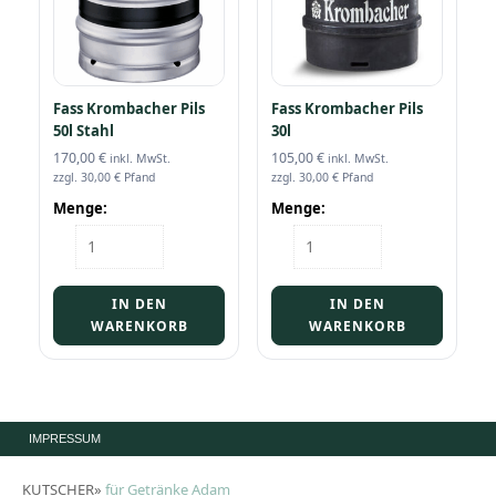
Fass Krombacher Pils
Fass Krombacher Pils
50l Stahl
30l
170,00
€
105,00
€
inkl. MwSt.
inkl. MwSt.
zzgl.
30,00
€
Pfand
zzgl.
30,00
€
Pfand
Menge:
Menge:
Fass
Fass
Krombacher
Krombacher
Pils
Pils
50l
30l
IN DEN
IN DEN
Stahl
Menge
WARENKORB
WARENKORB
Menge
IMPRESSUM
KUTSCHER»
für Getränke Adam