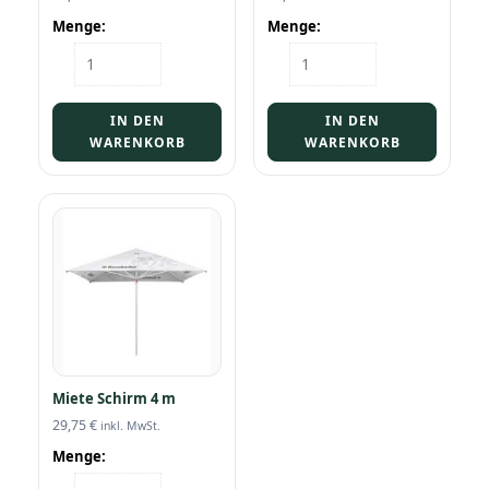
Menge:
Menge:
Garnituren
Stehtisch
Menge
lange
Ausf.
Menge
IN DEN
IN DEN
WARENKORB
WARENKORB
Miete Schirm 4 m
29,75
€
inkl. MwSt.
Menge:
Miete