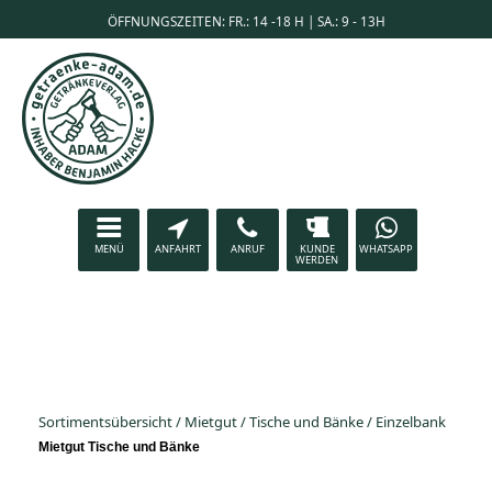
ÖFFNUNGSZEITEN: FR.: 14 -18 H | SA.: 9 - 13H
MENÜ
ANFAHRT
ANRUF
KUNDE
WHATSAPP
WERDEN
Sortimentsübersicht
/
Mietgut
/
Tische und Bänke
/
Einzelbank
Mietgut Tische und Bänke