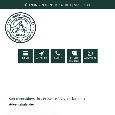
ÖFFNUNGSZEITEN: FR.: 14 -18 H | SA.: 9 - 13H
MENÜ
ANFAHRT
ANRUF
KUNDE
WHATSAPP
WERDEN
Sortimentsübersicht
/
Präsente
/
Adventskalender
Adventskalender